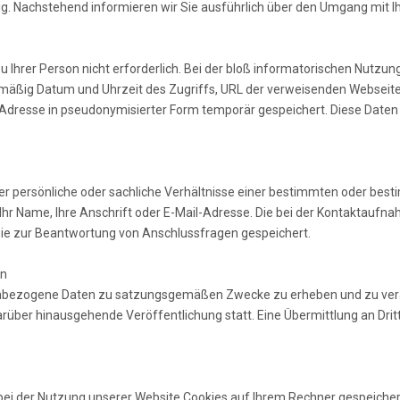
htig. Nachstehend informieren wir Sie ausführlich über den Umgang mit I
Ihrer Person nicht erforderlich. Bei der bloß informatorischen Nutzung
mäßig Datum und Uhrzeit des Zugriffs, URL der verweisenden Webseit
-Adresse in pseudonymisierter Form temporär gespeichert. Diese Daten
 persönliche oder sachliche Verhältnisse einer bestimmten oder besti
e Ihr Name, Ihre Anschrift oder E-Mail-Adresse. Die bei der Kontaktauf
e zur Beantwortung von Anschlussfragen gespeichert.
en
onenbezogene Daten zu satzungsgemäßen Zwecke zu erheben und zu ver
über hinausgehende Veröffentlichung statt. Eine Übermittlung an Dritte
i der Nutzung unserer Website Cookies auf Ihrem Rechner gespeichert.