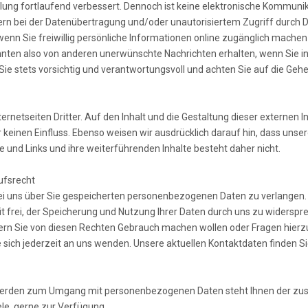
ung fortlaufend verbessert. Dennoch ist keine elektronische Kommunika
rn bei der Datenübertragung und/oder unautorisiertem Zugriff durch D
nn Sie freiwillig persönliche Informationen online zugänglich machen (
en also von anderen unerwünschte Nachrichten erhalten, wenn Sie in 
ie stets vorsichtig und verantwortungsvoll und achten Sie auf die Gehe
netseiten Dritter. Auf den Inhalt und die Gestaltung dieser externen In
r keinen Einfluss. Ebenso weisen wir ausdrücklich darauf hin, dass un
 und Links und ihre weiterführenden Inhalte besteht daher nicht.
ufsrecht
bei uns über Sie gespeicherten personenbezogenen Daten zu verlangen. 
it frei, der Speicherung und Nutzung Ihrer Daten durch uns zu widerspr
rn Sie von diesen Rechten Gebrauch machen wollen oder Fragen hierz
sich jederzeit an uns wenden. Unsere aktuellen Kontaktdaten finden S
hwerden zum Umgang mit personenbezogenen Daten steht Ihnen der zu
ele, gerne zur Verfügung.