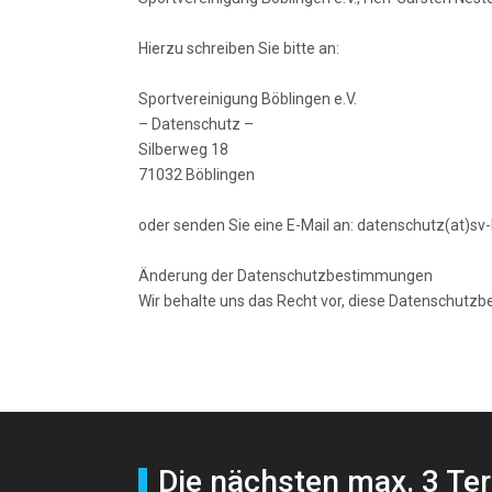
Hierzu schreiben Sie bitte an:
Sportvereinigung Böblingen e.V.
– Datenschutz –
Silberweg 18
71032 Böblingen
oder senden Sie eine E-Mail an: datenschutz(at)sv
Änderung der Datenschutzbestimmungen
Wir behalte uns das Recht vor, diese Datenschutz
Nächster Beitrag: Impressum
Weiter
Die nächsten max. 3 Te