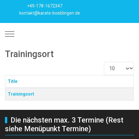
+49-178-1672347
kontakt@karate-boeblingen.de
Mobile Menu Toggle
Trainingsort
Anzeige #
Title
Beiträge
Trainingsort
Die nächsten max. 3 Termine (Rest
siehe Menüpunkt Termine)