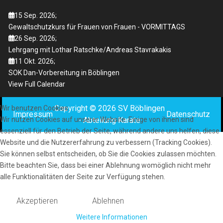
15 Sep. 2026
;
Gewaltschutzkurs für Frauen von Frauen - VORMITTAGS
26 Sep. 2026
;
Lehrgang mit Lothar Ratschke/Andreas Stavrakakis
11 Okt. 2026
;
SOK Dan-Vorbereitung in Böblingen
View Full Calendar
Copyright © 2026 SV Böblingen
Wir benutzen Cookies
Impressum
Datenschutz
- Abteilung Karate
Wir nutzen Cookies auf unserer Website. Einige von ihnen sind
essenziell für den Betrieb der Seite, während andere uns helfen, diese
Website und die Nutzererfahrung zu verbessern (Tracking Cookies).
Sie können selbst entscheiden, ob Sie die Cookies zulassen möchten.
Bitte beachten Sie, dass bei einer Ablehnung womöglich nicht mehr
alle Funktionalitäten der Seite zur Verfügung stehen.
Akzeptieren
Ablehnen
Weitere Informationen