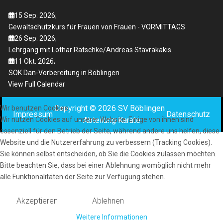
15 Sep. 2026
;
Gewaltschutzkurs für Frauen von Frauen - VORMITTAGS
26 Sep. 2026
;
Lehrgang mit Lothar Ratschke/Andreas Stavrakakis
11 Okt. 2026
;
SOK Dan-Vorbereitung in Böblingen
View Full Calendar
Copyright © 2026 SV Böblingen
Wir benutzen Cookies
Impressum
Datenschutz
- Abteilung Karate
Wir nutzen Cookies auf unserer Website. Einige von ihnen sind
essenziell für den Betrieb der Seite, während andere uns helfen, diese
Website und die Nutzererfahrung zu verbessern (Tracking Cookies).
Sie können selbst entscheiden, ob Sie die Cookies zulassen möchten.
Bitte beachten Sie, dass bei einer Ablehnung womöglich nicht mehr
alle Funktionalitäten der Seite zur Verfügung stehen.
Akzeptieren
Ablehnen
Weitere Informationen