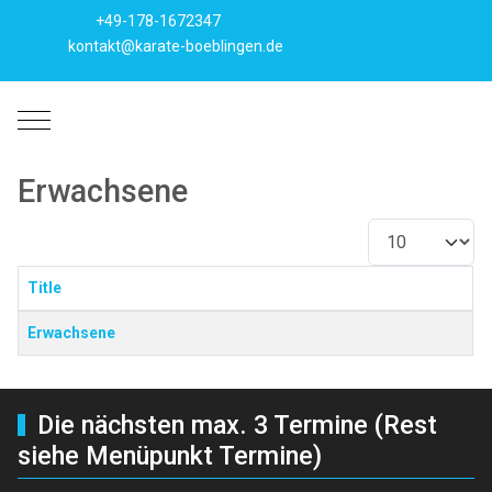
+49-178-1672347
kontakt@karate-boeblingen.de
Mobile Menu Toggle
Erwachsene
Anzeige #
Title
Beiträge
Erwachsene
Die nächsten max. 3 Termine (Rest
siehe Menüpunkt Termine)