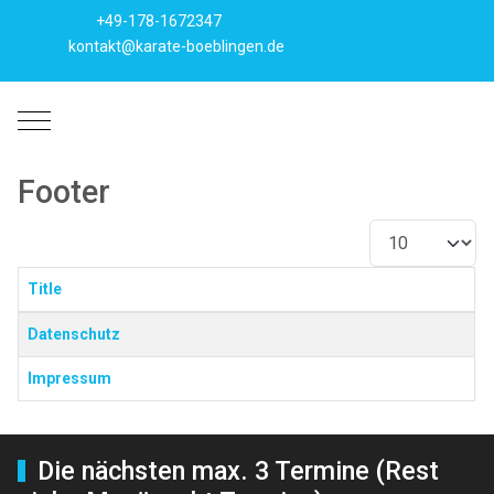
+49-178-1672347
kontakt@karate-boeblingen.de
Mobile Menu Toggle
Footer
Anzeige #
Title
Beiträge
Datenschutz
Impressum
Die nächsten max. 3 Termine (Rest