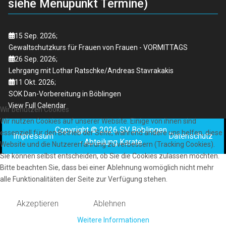
siehe Menüpunkt Termine)
15 Sep. 2026
;
Gewaltschutzkurs für Frauen von Frauen - VORMITTAGS
26 Sep. 2026
;
Lehrgang mit Lothar Ratschke/Andreas Stavrakakis
11 Okt. 2026
;
SOK Dan-Vorbereitung in Böblingen
View Full Calendar
Wir benutzen Cookies
Wir nutzen Cookies auf unserer Website. Einige von ihnen sind
Copyright © 2026 SV Böblingen
essenziell für den Betrieb der Seite, während andere uns helfen, diese
Impressum
Datenschutz
- Abteilung Karate
Website und die Nutzererfahrung zu verbessern (Tracking Cookies).
Sie können selbst entscheiden, ob Sie die Cookies zulassen möchten.
Bitte beachten Sie, dass bei einer Ablehnung womöglich nicht mehr
alle Funktionalitäten der Seite zur Verfügung stehen.
Akzeptieren
Ablehnen
Weitere Informationen