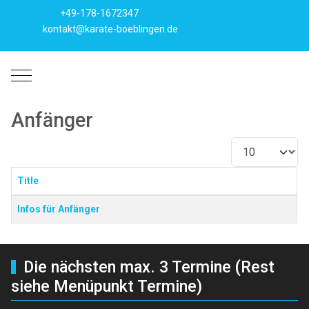
+49-178-1672347
kontakt@karate-boeblingen.de
Mobile Menu Toggle
Anfänger
Anzeige #
Title
Beiträge
Infos für Anfänger
Die nächsten max. 3 Termine (Rest
siehe Menüpunkt Termine)