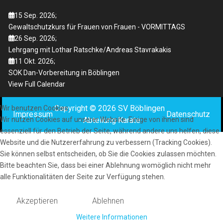
15 Sep. 2026
;
Gewaltschutzkurs für Frauen von Frauen - VORMITTAGS
26 Sep. 2026
;
Lehrgang mit Lothar Ratschke/Andreas Stavrakakis
11 Okt. 2026
;
SOK Dan-Vorbereitung in Böblingen
View Full Calendar
Copyright © 2026 SV Böblingen
Wir benutzen Cookies
Impressum
Datenschutz
- Abteilung Karate
Wir nutzen Cookies auf unserer Website. Einige von ihnen sind
essenziell für den Betrieb der Seite, während andere uns helfen, diese
Website und die Nutzererfahrung zu verbessern (Tracking Cookies).
Sie können selbst entscheiden, ob Sie die Cookies zulassen möchten.
Bitte beachten Sie, dass bei einer Ablehnung womöglich nicht mehr
alle Funktionalitäten der Seite zur Verfügung stehen.
Akzeptieren
Ablehnen
Weitere Informationen