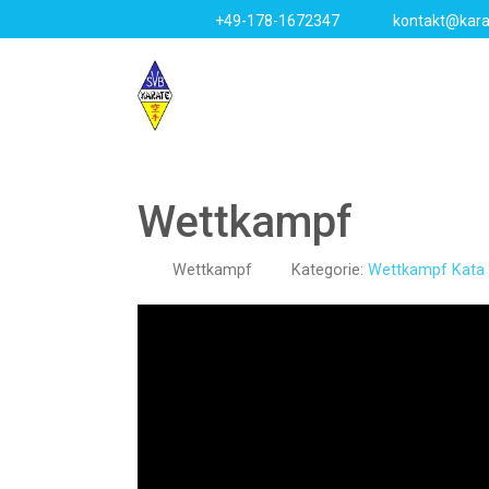
+49-178-1672347
kontakt@kara
Wettkampf
Wettkampf
Kategorie:
Wettkampf Kata