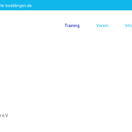
te-boeblingen.de
Training
Verein
Inf
 e.V.