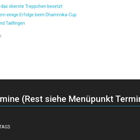
 das oberste Treppchen besetzt
eiern einige Erfolge beim Dhammika-Cup
nd Tailfingen
:
rmine (Rest siehe Menüpunkt Termi
TTAGS