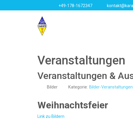
+49-178-1672347
kontakt@kara
Veranstaltungen
Veranstaltungen & Aus
Bilder
Kategorie:
Bilder-Veranstaltungen
Weihnachtsfeier
Link zu Bildern
Vorheriger Beitrag: Veranstaltungen & Ausflüge -
Zurück