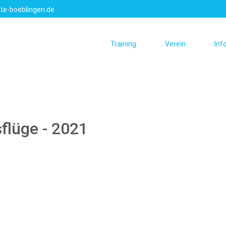
te-boeblingen.de
Training
Verein
Inf
flüge - 2021
 2022