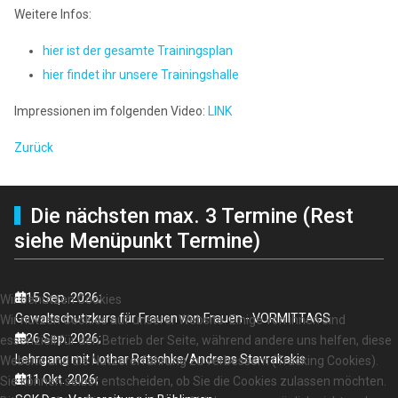
Weitere Infos:
hier ist der gesamte Trainingsplan
hier findet ihr unsere Trainingshalle
Impressionen im folgenden Video:
LINK
Zurück
Die nächsten max. 3 Termine (Rest
siehe Menüpunkt Termine)
15 Sep. 2026
;
Wir benutzen Cookies
Gewaltschutzkurs für Frauen von Frauen - VORMITTAGS
Wir nutzen Cookies auf unserer Website. Einige von ihnen sind
26 Sep. 2026
;
essenziell für den Betrieb der Seite, während andere uns helfen, diese
Lehrgang mit Lothar Ratschke/Andreas Stavrakakis
Website und die Nutzererfahrung zu verbessern (Tracking Cookies).
11 Okt. 2026
;
Sie können selbst entscheiden, ob Sie die Cookies zulassen möchten.