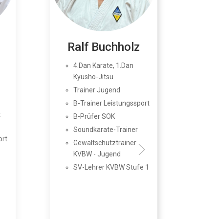
Ralf Buchholz
Tho
4.Dan Karate, 1.Dan
4
Kyusho-Jitsu
T
Trainer Jugend
U
B-Trainer Leistungssport
C
t
B-Prüfer SOK
Soundkarate-Trainer
ort
Gewaltschutztrainer
KVBW - Jugend
SV-Lehrer KVBW Stufe 1