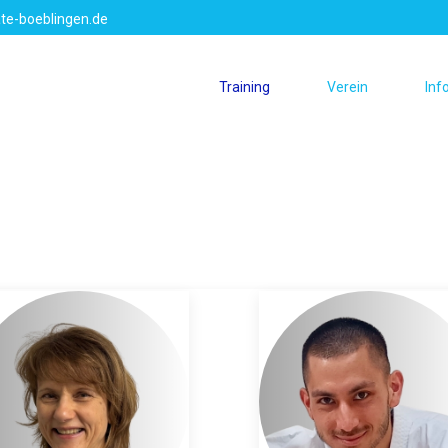
te-boeblingen.de
Training
Verein
Inf