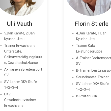
Ulli Vauth
Florin Stierle
5.Dan Karate, 2.Dan
4.Dan Karate, 1.Dan
Kyusho-Jitsu
Kyusho-Jitsu
Trainer Erwachsene
Trainer Kata
Unterstufe,
Leistungsgruppe
Selbstverteidigungskurs
A-Trainer Breitenspor
e, Gewaltschutzkurse
SV
A-Trainerin Breitensport
B-Trainer Leistungssp
SV
Soundkarate-Trainer
SV-Lehrer DKV Stufe
SV-Lehrer DKV Stufe
1+2+3+4
1+2+3+4
DKV
B-Prüfer SOK
Gewaltschutztrainer -
Erwachsene