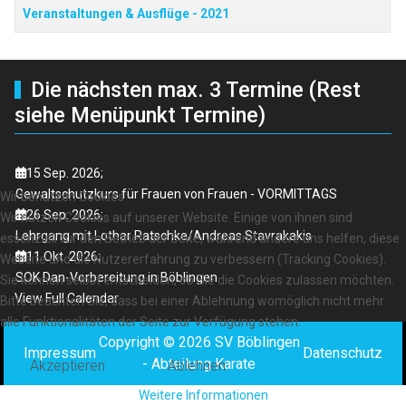
Veranstaltungen & Ausflüge - 2021
Die nächsten max. 3 Termine (Rest
siehe Menüpunkt Termine)
15 Sep. 2026
;
Gewaltschutzkurs für Frauen von Frauen - VORMITTAGS
Wir benutzen Cookies
26 Sep. 2026
;
Wir nutzen Cookies auf unserer Website. Einige von ihnen sind
Lehrgang mit Lothar Ratschke/Andreas Stavrakakis
essenziell für den Betrieb der Seite, während andere uns helfen, diese
11 Okt. 2026
;
Website und die Nutzererfahrung zu verbessern (Tracking Cookies).
SOK Dan-Vorbereitung in Böblingen
Sie können selbst entscheiden, ob Sie die Cookies zulassen möchten.
View Full Calendar
Bitte beachten Sie, dass bei einer Ablehnung womöglich nicht mehr
alle Funktionalitäten der Seite zur Verfügung stehen.
Copyright © 2026 SV Böblingen
Impressum
Datenschutz
- Abteilung Karate
Akzeptieren
Ablehnen
Weitere Informationen