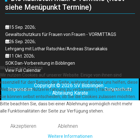
siehe Menüpunkt Termine)
15 Sep. 2026
;
Gewaltschutzkurs für Frauen von Frauen - VORMITTAGS
26 Sep. 2026
;
Lehrgang mit Lothar Ratschke/Andreas Stavrakakis
11 Okt. 2026
;
SOK Dan-Vorbereitung in Böblingen
Wir benutzen Cookies
View Full Calendar
Wir nutzen Cookies auf unserer Website. Einige von ihnen sind
essenziell für den Betrieb der Seite, während andere uns helfen, diese
Copyright © 2026 SV Böblingen
Impressum
Datenschutz
Website und die Nutzererfahrung zu verbessern (Tracking Cookies).
- Abteilung Karate
Sie können selbst entscheiden, ob Sie die Cookies zulassen möchten.
Bitte beachten Sie, dass bei einer Ablehnung womöglich nicht mehr
alle Funktionalitäten der Seite zur Verfügung stehen.
Akzeptieren
Ablehnen
Weitere Informationen