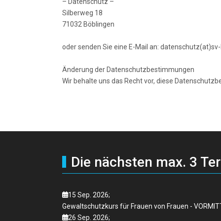
– Datenschutz –
Silberweg 18
71032 Böblingen
oder senden Sie eine E-Mail an: datenschutz(at)sv
Änderung der Datenschutzbestimmungen
Wir behalte uns das Recht vor, diese Datenschutz
Nächster Beitrag: Impressum
Weiter
Die nächsten max. 3 Te
15 Sep. 2026
;
Gewaltschutzkurs für Frauen von Frauen - VORMI
26 Sep. 2026
;