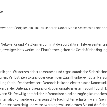
te.
erwendet (lediglich ein Link zu unseren Social Media Seiten wie Facebo
r Netzwerke und Plattformen, um mit den dort aktiven Interessenten u
r jeweiligen Netzwerke und Plattformen gelten die Geschäftsbedingung
es Anliegen. Wir setzen daher technische und organisatorische Sicherhe
tionen, Verlust, Zerstörung oder gegen den Zugriff unberechtigter Pe
ung fortlaufend verbessert. Dennoch ist keine elektronische Kommunika
rn bei der Datenübertragung und/oder unautorisiertem Zugriff durch D
nn Sie freiwillig persönliche Informationen online zugänglich machen (
en also von anderen unerwünschte Nachrichten erhalten, wenn Sie in 
ie stets vorsichtig und verantwortungsvoll und achten Sie auf die Gehe