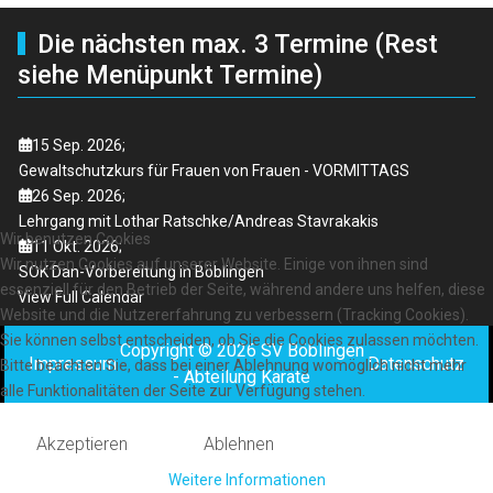
Die nächsten max. 3 Termine (Rest
siehe Menüpunkt Termine)
15 Sep. 2026
;
Gewaltschutzkurs für Frauen von Frauen - VORMITTAGS
26 Sep. 2026
;
Lehrgang mit Lothar Ratschke/Andreas Stavrakakis
Wir benutzen Cookies
11 Okt. 2026
;
Wir nutzen Cookies auf unserer Website. Einige von ihnen sind
SOK Dan-Vorbereitung in Böblingen
essenziell für den Betrieb der Seite, während andere uns helfen, diese
View Full Calendar
Website und die Nutzererfahrung zu verbessern (Tracking Cookies).
Sie können selbst entscheiden, ob Sie die Cookies zulassen möchten.
Copyright © 2026 SV Böblingen
Impressum
Datenschutz
Bitte beachten Sie, dass bei einer Ablehnung womöglich nicht mehr
- Abteilung Karate
alle Funktionalitäten der Seite zur Verfügung stehen.
Akzeptieren
Ablehnen
Weitere Informationen